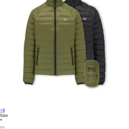
+0
Size
*