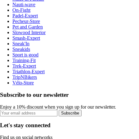
Nauti-wave
On-Fight
Padel-Expert
Pecheur-Store
Pet and Garden
Slowood Interior
Smash-Expert
Sneak'In
Sneakids
Sport is good
Training-Fit
Trek-Expert
Triathlon-Expert
TripNBikers
Vélo-Store
Subscribe to our newsletter
Enjoy a 10% discount when you sign up for our newsletter.
Subscribe
Let's stay connected
Find us on social networks