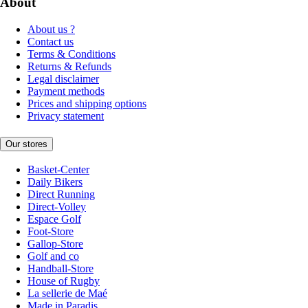
About
About us ?
Contact us
Terms & Conditions
Returns & Refunds
Legal disclaimer
Payment methods
Prices and shipping options
Privacy statement
Our stores
Basket-Center
Daily Bikers
Direct Running
Direct-Volley
Espace Golf
Foot-Store
Gallop-Store
Golf and co
Handball-Store
House of Rugby
La sellerie de Maé
Made in Paradis