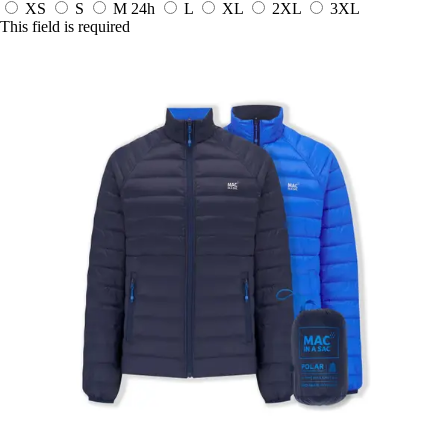
XS
S
M
24h
L
XL
2XL
3XL
This field is required