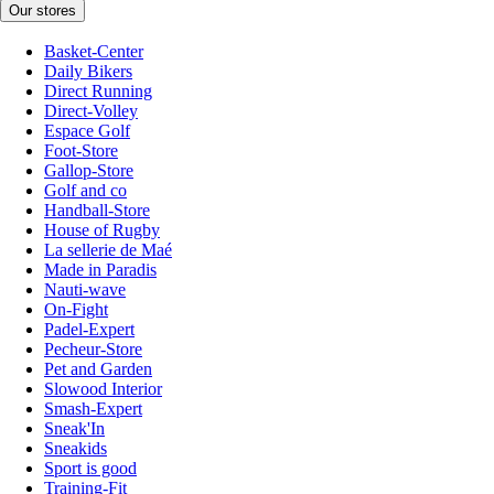
Our stores
Basket-Center
Daily Bikers
Direct Running
Direct-Volley
Espace Golf
Foot-Store
Gallop-Store
Golf and co
Handball-Store
House of Rugby
La sellerie de Maé
Made in Paradis
Nauti-wave
On-Fight
Padel-Expert
Pecheur-Store
Pet and Garden
Slowood Interior
Smash-Expert
Sneak'In
Sneakids
Sport is good
Training-Fit