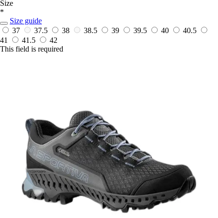
Size
*
Size guide
37
37.5
38
38.5
39
39.5
40
40.5
41
41.5
42
This field is required