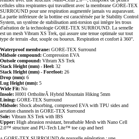
cellules ultra respirantes qui travaillent avec la membrane GORE-TEX
SURROUND pour une respiration augmentée jamais vu auparavant.
La partie inférieure de la bottine est caractérisée par le Stability Control
System, un système de stabilisation anti-torsion qui intègre les trous
d'aération de la technologie GORE-TEX SURROUND. La semelle
est un mesh Vibram XS Trek, qui assure une tenue optimale sur tout
type de terrain -dur, souple ou boueux. Respiration et confort à 360°.
Waterproof membrane:
GORE-TEX Surround
Midsole compound:
Compression EVA
Outsole compound:
Vibram XS Trek
Stack Height (mm) - Heel:
32
Stack Height (mm) - Forefoot:
26
Drop (mm):
6
Lug Height (mm):
5
Wide Fit:
No
Insole:
H001 OrtholiteÂ Hybrid Mountain Hiking 5mm
Lining:
GORE-TEX Surround
Midsole:
Shock absorbing, compressed EVA with TPU sides and
aeration channels in GORE-TEX Surround
Sole:
Vibram XS Trek with IBS
Upper:
High abrasion resistant, breathable Mesh with Nano Cell
2.0™ structure and PU-Tech Lite™ toe cap and heel
+ GORE-TEX SURROUND de nouvelle génération : une